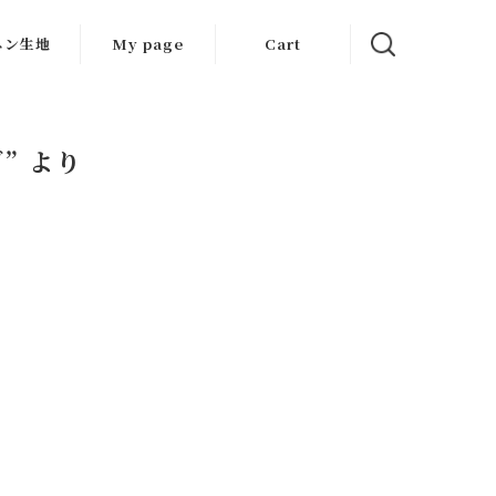
ネン生地
My page
Cart
生地
ット生地
” より
はぎれ