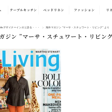
ム
テーブルキッチン
ベッドリネン
ファッション
リ
ル
テーブルナプキ
布団カバー・枕
洋服
enMeデザイナーインガと語る・・・
海外マガジン ”マーサ・スチュワート・リビング” より
ン
カバー
ル
部屋着
カ
ガジン ”マーサ・スチュワート・リビング
キッチンクロ
ブランケット・
ル
ストール
ス・ふきん
スロー
ル
バッグ
テーブルクロ
クッションカバ
ズ）
ス・ランナー
ー
品
プレイス・ラン
チョンマット
バスケット
エプロン