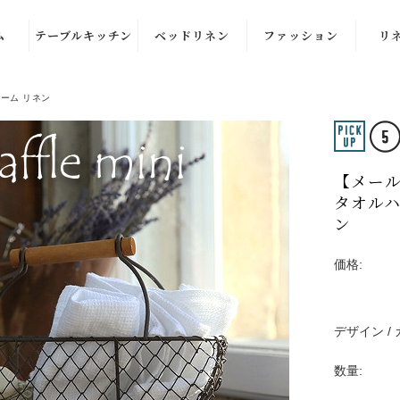
ム
テーブルキッチン
ベッドリネン
ファッション
リ
ル
テーブルナプキ
布団カバー・枕
洋服
ーム リネン
ン
カバー
ル
部屋着
カ
キッチンクロ
ブランケット・
ル
ストール
ス・ふきん
スロー
【メール
ル
バッグ
タオルハ
テーブルクロ
クッションカバ
ズ）
ン
ス・ランナー
ー
品
プレイス・ラン
価格:
チョンマット
バスケット
デザイン /
エプロン
数量: