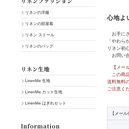
リネンファッション
リネンの洋服
心地よ
リネンの部屋着
お手にさ
リネン ストール
「やわら
リネンのバッグ
リネン初
お問い合
【メー
リネン生地
この商品
LinenMe 生地
送料無料
ご注意く
LinenMe カット生地
LinenMe はぎれセット
【メール
Information