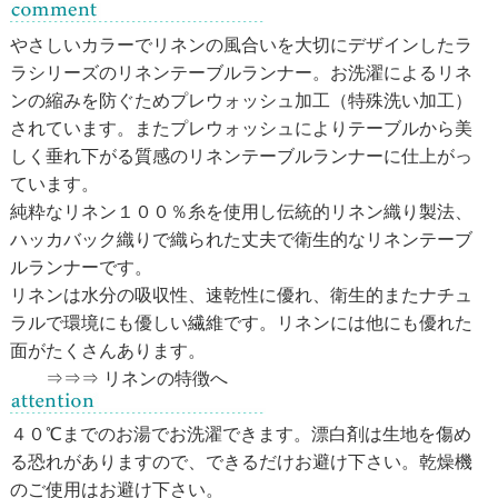
やさしいカラーでリネンの風合いを大切にデザインしたラ
ラシリーズのリネンテーブルランナー。お洗濯によるリネ
ンの縮みを防ぐためプレウォッシュ加工（特殊洗い加工）
されています。またプレウォッシュによりテーブルから美
しく垂れ下がる質感のリネンテーブルランナーに仕上がっ
ています。
純粋なリネン１００％糸を使用し伝統的リネン織り製法、
ハッカバック織り
で織られた丈夫で衛生的なリネンテーブ
ルランナーです。
リネン
は水分の吸収性、速乾性に優れ、衛生的またナチュ
ラルで環境にも優しい繊維です。リネンには他にも優れた
面がたくさんあります。
⇒⇒⇒ リネンの特徴へ
４０℃までのお湯でお洗濯できます。漂白剤は生地を傷め
る恐れがありますので、できるだけお避け下さい。乾燥機
のご使用はお避け下さい。