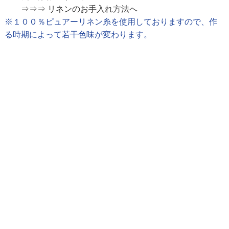
⇒⇒⇒ リネンのお手入れ方法へ
※１００％ピュアーリネン糸を使用しておりますので、作
る時期によって若干色味が変わります。
リネンショップ ケイトリン
営業時間：月～金（祝日を除く）
午前10時～午後5時
©︎Caitlin co., ltd.