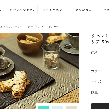
ム
テーブルキッチン
ベッドリネン
ファッション
リ
ル
テーブルナプキ
布団カバー・枕
洋服
ル キッチン リネン
テーブルクロス・ランナー
ン
カバー
ル
部屋着
カ
リネンミ
キッチンクロ
ブランケット・
リア 50
ル
ストール
ス・ふきん
スロー
価格:
ル
バッグ
テーブルクロ
クッションカバ
ズ）
ス・ランナー
ー
品
プレイス・ラン
カラー：
チョンマット
サイズ：
バスケット
数量:
エプロン