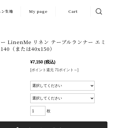
ネン生地
My page
Cart
生地
ット生地
ー LinenMe リネン テーブルランナー エミ
x140（または40x150）
はぎれ
¥7,150
(税込)
[ポイント還元 71ポイント～]
枚