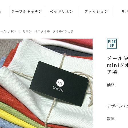
ム
テーブルキッチン
ベッドリネン
ファッション
リ
ル
テーブルナプキ
布団カバー・枕
洋服
ーム リネン
リネン ミニタオル タオルハンカチ
ン
カバー
ル
部屋着
カ
キッチンクロ
ブランケット・
ル
ストール
ス・ふきん
スロー
メール便
ル
バッグ
mini
テーブルクロ
クッションカバ
ズ）
ア製
ス・ランナー
ー
品
プレイス・ラン
価格:
チョンマット
バスケット
デザイン /
エプロン
数量: