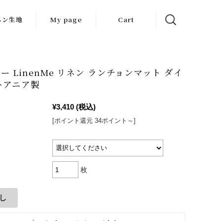
ネン生地
My page
Cart
生地
ット生地
ー LinenMe リネン ランチョンマット ダイ
トアニア製
はぎれ
¥3,410
(税込)
[ポイント還元 34ポイント～]
枚