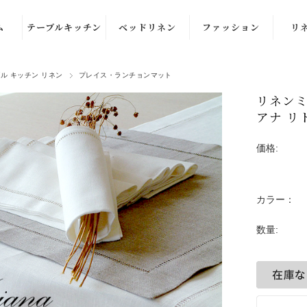
ム
テーブルキッチン
ベッドリネン
ファッション
リ
ル
テーブルナプキ
布団カバー・枕
洋服
ル キッチン リネン
プレイス・ランチョンマット
ン
カバー
ル
部屋着
カ
リネンミ
キッチンクロ
ブランケット・
アナ リ
ル
ストール
ス・ふきん
スロー
価格:
ル
バッグ
テーブルクロ
クッションカバ
ズ）
ス・ランナー
ー
品
プレイス・ラン
カラー：
チョンマット
数量:
バスケット
エプロン