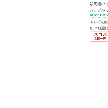
最高級の
シンプル
４０℃の
だけお避