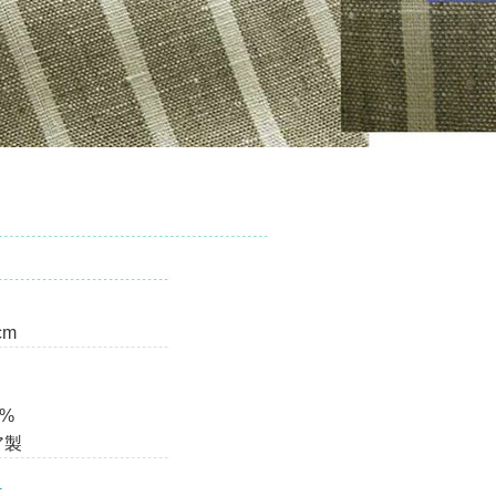
cm
0%
ア製