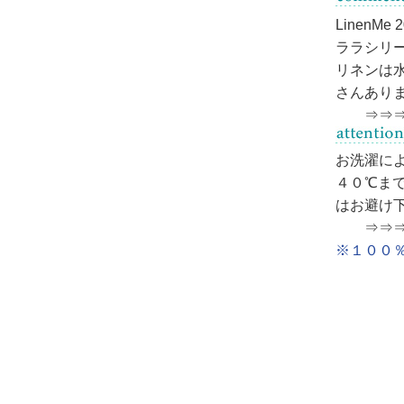
LinenM
ララシリ
リネン
は
さんあり
⇒⇒
お洗濯に
４０℃ま
はお避け
⇒⇒
※１００