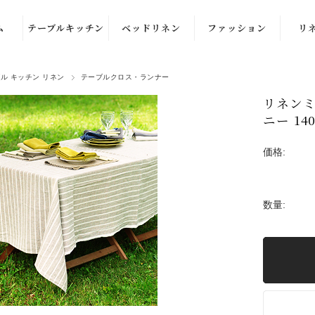
ム
テーブルキッチン
ベッドリネン
ファッション
リ
ル
テーブルナプキ
布団カバー・枕
洋服
ル キッチン リネン
テーブルクロス・ランナー
ン
カバー
ル
部屋着
カ
リネンミ
キッチンクロ
ブランケット・
ニー 140
ル
ストール
ス・ふきん
スロー
価格:
ル
バッグ
テーブルクロ
クッションカバ
ズ）
ス・ランナー
ー
品
プレイス・ラン
数量:
チョンマット
バスケット
エプロン