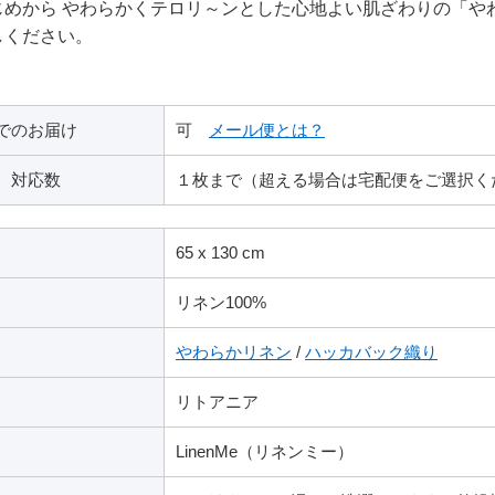
じめから やわらかくテロリ～ンとした心地よい肌ざわりの「や
しください。
でのお届け
可
メール便とは？
 対応数
１枚まで（超える場合は宅配便をご選択く
65 x 130 cm
リネン100%
やわらかリネン
/
ハッカバック織り
リトアニア
LinenMe（リネンミー）