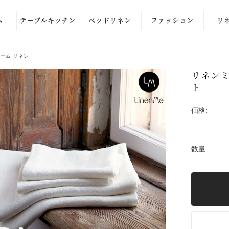
ム
テーブルキッチン
ベッドリネン
ファッション
リ
ル
テーブルナプキ
布団カバー・枕
洋服
ーム リネン
ン
カバー
ル
部屋着
カ
リネンミ
キッチンクロ
ブランケット・
ト
ル
ストール
ス・ふきん
スロー
価格:
ル
バッグ
テーブルクロ
クッションカバ
ズ）
ス・ランナー
ー
品
プレイス・ラン
数量:
チョンマット
バスケット
エプロン