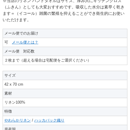
※当店のリネン ハンドタオルはサイズ、厚み共にキッチンクロス
（ふきん）としても大変おすすめです。吸収した水分は素早く乾き
ます＝（イコール）雑菌の繁殖を抑えることができ衛生的にお使い
いただけます。
メール便でのお届け
可
メール便とは？
メール便 対応数
２枚まで（超える場合は宅配便をご選択ください）
サイズ
42 x 70 cm
素材
リネン100%
特徴
やわらかリネン
/
ハッカバック織り
原産国